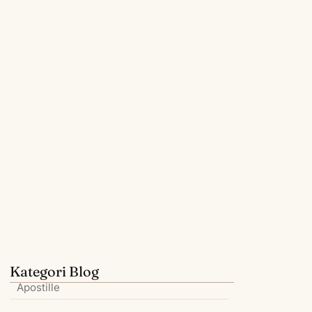
Apostille untuk PMI/TKI: Dokumen
Wajib…
July 25, 2026
Kategori Blog
Apostille