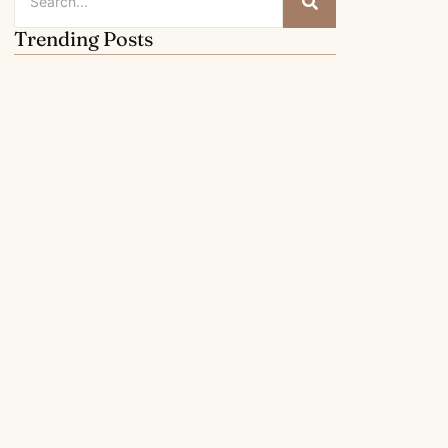
Trending Posts
Cara Cetak Apostille dari AHU…
August 5, 2026
Cara Cek Status Apostille Online…