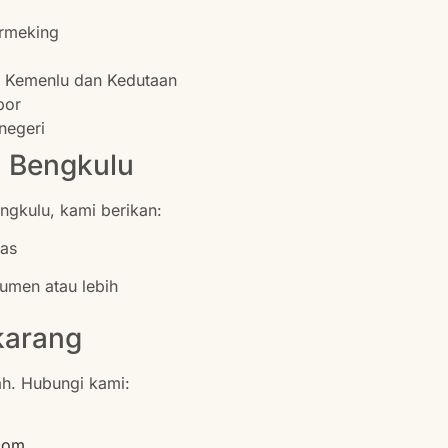
armeking
 Kemenlu dan Kedutaan
por
negeri
n Bengkulu
ngkulu, kami berikan:
tas
umen atau lebih
karang
ah. Hubungi kami:
com