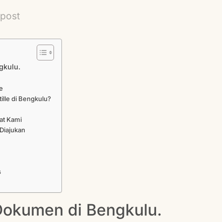
 post
gkulu.
e
ille di Bengkulu?
at Kami
Diajukan
s
 Dokumen di Bengkulu.