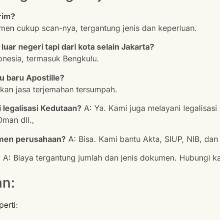
rim?
men cukup scan-nya, tergantung jenis dan keperluan.
luar negeri tapi dari kota selain Jakarta?
donesia, termasuk Bengkulu.
u baru Apostille?
akan jasa terjemahan tersumpah.
 legalisasi Kedutaan?
A: Ya. Kami juga melayani legalisas
Oman dll.,
umen perusahaan?
A: Bisa. Kami bantu Akta, SIUP, NIB, da
?
A: Biaya tergantung jumlah dan jenis dokumen. Hubungi kam
n:
perti
: