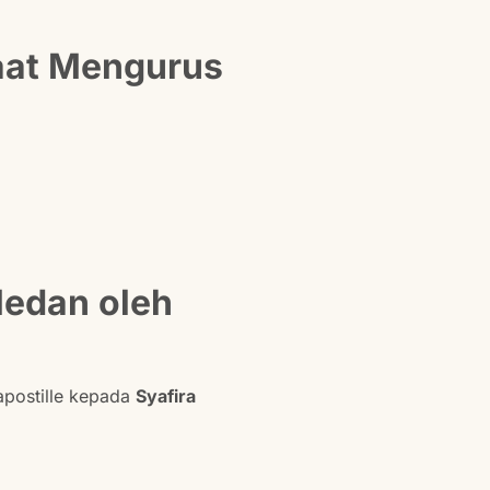
aat Mengurus
Medan oleh
apostille kepada
Syafira