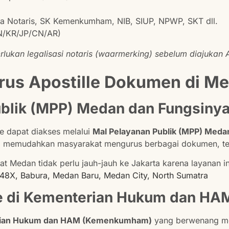
a Notaris, SK Kemenkumham, NIB, SIUP, NPWP, SKT dll.
N/KR/JP/CN/AR)
kan legalisasi notaris (waarmerking) sebelum diajukan Ap
us Apostille Dokumen di M
ublik (MPP) Medan dan Fungsiny
le dapat diakses melalui
Mal Pelayanan Publik (MPP) Meda
ng memudahkan masyarakat mengurus berbagai dokumen, term
 Medan tidak perlu jauh-jauh ke Jakarta karena layanan 
8X, Babura, Medan Baru, Medan City, North Sumatra
le di Kementerian Hukum dan HA
ian Hukum dan HAM (Kemenkumham)
yang berwenang men