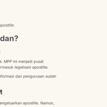
ostille.
edan?
a
n
. MPP ini menjadi pusat
asuk legalisasi apostille.
informasi dan pengurusan sudah
M
geluarkan apostille. Namun,