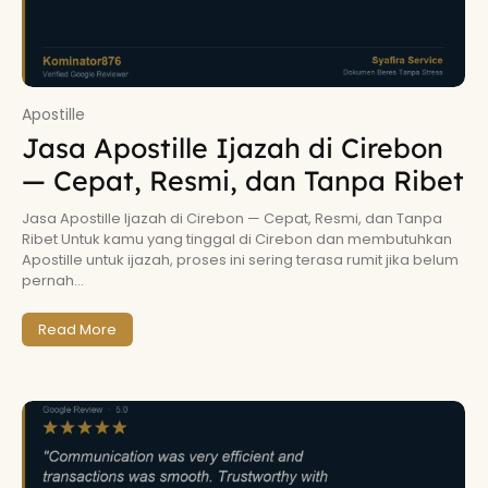
Apostille
Jasa Apostille Ijazah di Cirebon
— Cepat, Resmi, dan Tanpa Ribet
Jasa Apostille Ijazah di Cirebon — Cepat, Resmi, dan Tanpa
Ribet Untuk kamu yang tinggal di Cirebon dan membutuhkan
Apostille untuk ijazah, proses ini sering terasa rumit jika belum
pernah...
Read More