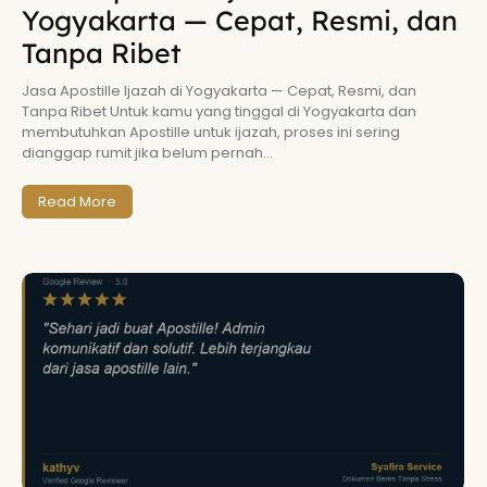
Yogyakarta — Cepat, Resmi, dan
Tanpa Ribet
Jasa Apostille Ijazah di Yogyakarta — Cepat, Resmi, dan
Tanpa Ribet Untuk kamu yang tinggal di Yogyakarta dan
membutuhkan Apostille untuk ijazah, proses ini sering
dianggap rumit jika belum pernah...
Read More