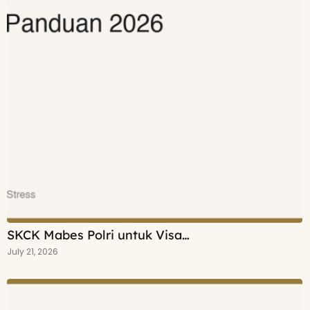
SKCK Mabes Polri untuk Visa…
July 21, 2026