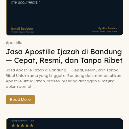
Apostille
Jasa Apostille Ijazah di Bandung
— Cepat, Resmi, dan Tanpa Ribet
Jasa Apostille Ijazah di Bandung — Cepat, Resmi, dan Tanpa
Ribet Untuk kamu yang tinggal di Bandung dan membutuhkan
Apostille untuk ijazah, proses ini sering dianggap rumit jika
belum pernah...
Read More