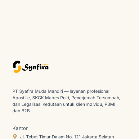
PT Syafira Muda Mandiri — layanan profesional
Apostille, SKCK Mabes Polri, Penerjemah Tersumpah,
dan Legalisasi Kedutaan untuk klien individu, P3MI,
dan B2B.
Kantor
Jl. Tebet Timur Dalam No. 121 Jakarta Selatan