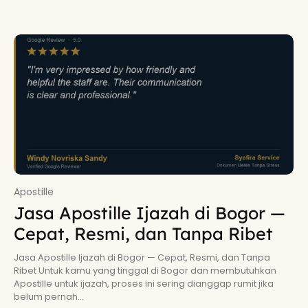
Apostille
Jasa Apostille Ijazah di Bogor —
Cepat, Resmi, dan Tanpa Ribet
Jasa Apostille Ijazah di Bogor — Cepat, Resmi, dan Tanpa
Ribet Untuk kamu yang tinggal di Bogor dan membutuhkan
Apostille untuk ijazah, proses ini sering dianggap rumit jika
belum pernah...