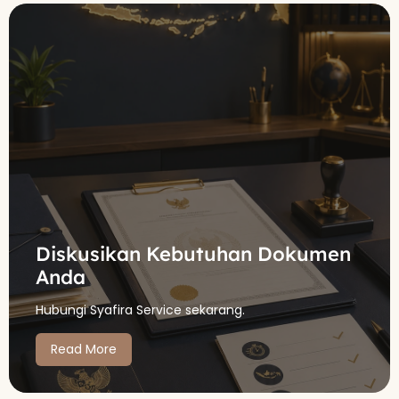
Diskusikan Kebutuhan Dokumen
Anda
Hubungi Syafira Service sekarang.
Read More