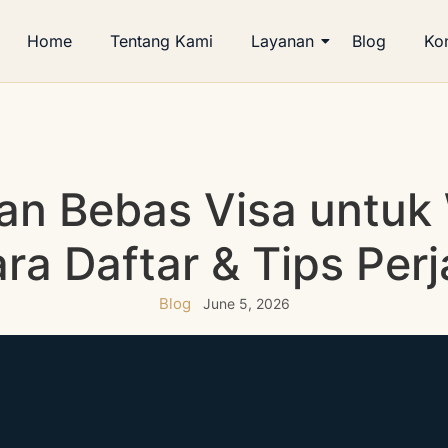
Home
Tentang Kami
Layanan
Blog
Ko
an Bebas Visa untuk
ra Daftar & Tips Per
Blog
June 5, 2026