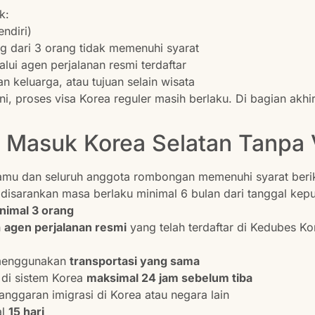
k:
endiri)
 dari 3 orang tidak memenuhi syarat
lui agen perjalanan resmi terdaftar
an keluarga, atau tujuan selain wisata
, proses visa Korea reguler masih berlaku. Di bagian akhir 
 Masuk Korea Selatan Tanpa 
amu dan seluruh anggota rombongan memenuhi syarat berik
isarankan masa berlaku minimal 6 bulan dari tanggal kep
nimal 3 orang
h
agen perjalanan resmi
yang telah terdaftar di Kedubes Ko
 menggunakan
transportasi yang sama
 di sistem Korea
maksimal 24 jam sebelum tiba
anggaran imigrasi di Korea atau negara lain
al
15 hari