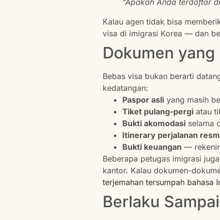
“Apakah Anda terdaftar 
Kalau agen tidak bisa memberika
visa di imigrasi Korea — dan b
Dokumen yang 
Bebas visa bukan berarti datan
kedatangan:
Paspor asli
yang masih be
Tiket pulang-pergi
atau ti
Bukti akomodasi
selama di
Itinerary perjalanan resm
Bukti keuangan
— rekenin
Beberapa petugas imigrasi juga
kantor. Kalau dokumen-dokume
terjemahan tersumpah bahasa I
Berlaku Sampai