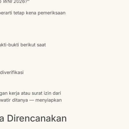
up WNI 2026?”
 berarti tetap kena pemeriksaan
ti-bukti berikut saat
iverifikasi
n kerja atau surat izin dari
watir ditanya — menyiapkan
a Direncanakan