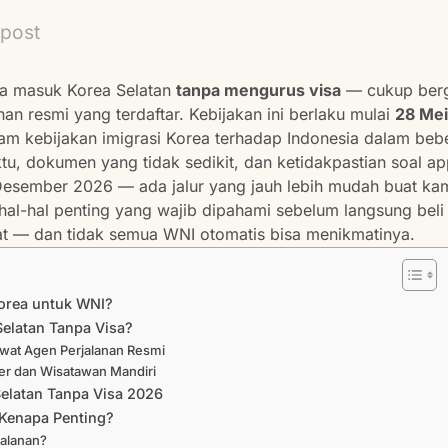
 post
sa masuk Korea Selatan
tanpa mengurus visa
— cukup ber
an resmi yang terdaftar. Kebijakan ini berlaku mulai
28 Me
am kebijakan imigrasi Korea terhadap Indonesia dalam beber
u, dokumen yang tidak sedikit, dan ketidakpastian soal a
 Desember 2026 — ada jalur yang jauh lebih mudah buat ka
 hal-hal penting yang wajib dipahami sebelum langsung beli t
at — dan tidak semua WNI otomatis bisa menikmatinya.
Korea untuk WNI?
Selatan Tanpa Visa?
ewat Agen Perjalanan Resmi
ler dan Wisatawan Mandiri
elatan Tanpa Visa 2026
 Kenapa Penting?
jalanan?