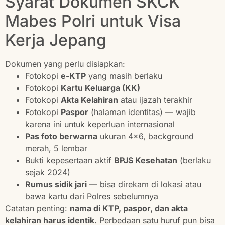
Syarat Dokumen SKCK
Mabes Polri untuk Visa
Kerja Jepang
Dokumen yang perlu disiapkan:
Fotokopi
e-KTP
yang masih berlaku
Fotokopi
Kartu Keluarga (KK)
Fotokopi
Akta Kelahiran
atau ijazah terakhir
Fotokopi
Paspor
(halaman identitas) — wajib
karena ini untuk keperluan internasional
Pas foto berwarna
ukuran 4×6, background
merah, 5 lembar
Bukti kepesertaan aktif
BPJS Kesehatan
(berlaku
sejak 2024)
Rumus sidik jari
— bisa direkam di lokasi atau
bawa kartu dari Polres sebelumnya
Catatan penting:
nama di KTP, paspor, dan akta
kelahiran harus identik
. Perbedaan satu huruf pun bisa