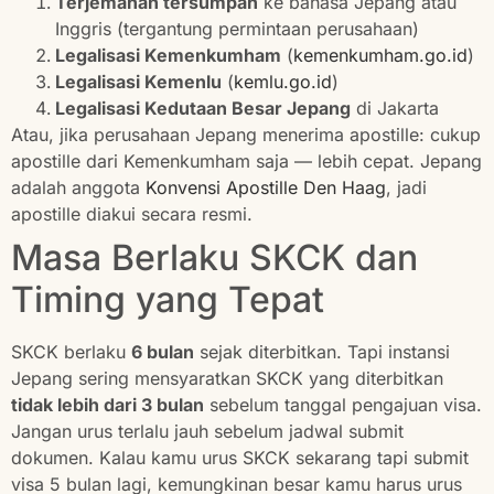
Terjemahan tersumpah
ke bahasa Jepang atau
Inggris (tergantung permintaan perusahaan)
Legalisasi Kemenkumham
(
kemenkumham.go.id
)
Legalisasi Kemenlu
(
kemlu.go.id
)
Legalisasi Kedutaan Besar Jepang
di Jakarta
Atau, jika perusahaan Jepang menerima apostille: cukup
apostille dari Kemenkumham saja — lebih cepat. Jepang
adalah anggota
Konvensi Apostille Den Haag
, jadi
apostille diakui secara resmi.
Masa Berlaku SKCK dan
Timing yang Tepat
SKCK berlaku
6 bulan
sejak diterbitkan. Tapi instansi
Jepang sering mensyaratkan SKCK yang diterbitkan
tidak lebih dari 3 bulan
sebelum tanggal pengajuan visa.
Jangan urus terlalu jauh sebelum jadwal submit
dokumen. Kalau kamu urus SKCK sekarang tapi submit
visa 5 bulan lagi, kemungkinan besar kamu harus urus